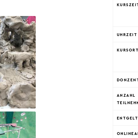
KURSZEI
UHRZEIT
KURSOR
DONZENT
ANZAHL
TEILNEH
ENTGEL
ONLINE