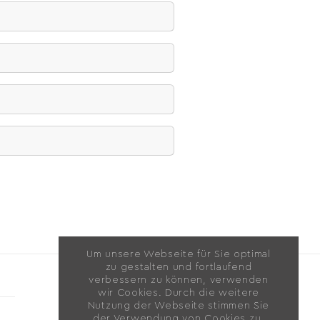
Um unsere Webseite für Sie optimal
zu gestalten und fortlaufend
verbessern zu können, verwenden
wir Cookies. Durch die weitere
Nutzung der Webseite stimmen Sie
ZUR MUKU
der Verwendung von Cookies zu.