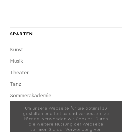
SPARTEN
Kunst
Musik
Theater
Tanz
Sommerakademie
Um unsere Webseite für Sie optimal zu
gestalten und fortlaufend verbessern zu
können, verwenden wir Cookies. Durch
die weitere Nutzung der Webseite
stimmen Sie der Verwendung von