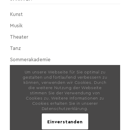
Kunst
Musik
Theater
Tanz
Sommerakademie
Um unsere Webseite für Sie optimal zu
gestalten und fortlaufend verbessern zu
können, verwenden wir Cookies. Durch
die weitere Nutzung der Webseite
stimmen Sie der Verwendung von
ZUR MUKU
Cookies zu. Weitere Informationen zu
Cookies erhalten Sie in unserer
Datenschutzerklärung.
Für weitere Fragen zur Musik- und Kunstschule geht es
hier
lang.
Einverstanden